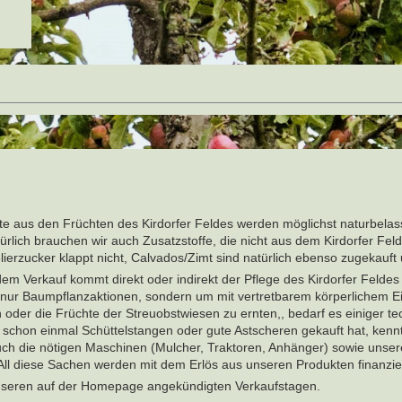
e aus den Früchten des Kirdorfer Feldes werden möglichst naturbela
türlich brauchen wir auch Zusatzstoffe, die nicht aus dem Kirdorfer Fe
ierzucker klappt nicht, Calvados/Zimt sind natürlich ebenso zugekauft
dem Verkauf kommt direkt oder indirekt der Pflege des Kirdorfer Feldes
t nur Baumpflanzaktionen, sondern um mit vertretbarem körperlichem E
 oder die Früchte der Streuobstwiesen zu ernten,, bedarf es einiger te
er schon einmal Schüttelstangen oder gute Astscheren gekauft hat, kenn
uch die nötigen Maschinen (Mulcher, Traktoren, Anhänger) sowie unser
All diese Sachen werden mit dem Erlös aus unseren Produkten finanzier
 unseren auf der Homepage angekündigten Verkaufstagen.