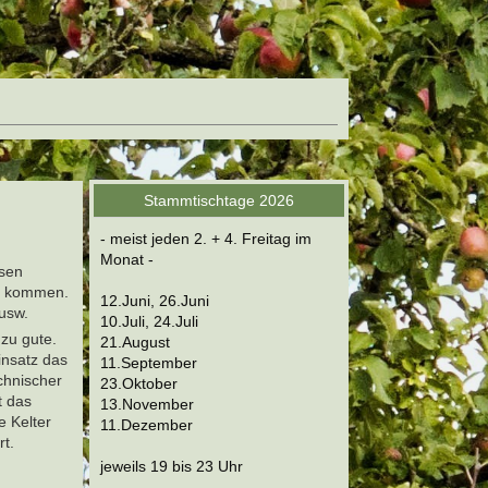
Stammtischtage 2026
- meist jeden 2. + 4. Freitag im
Monat -
ssen
ld kommen.
12.Juni, 26.Juni
 usw.
10.Juli, 24.Juli
 zu gute.
21.August
insatz das
11.September
chnischer
23.Oktober
t das
13.November
e Kelter
11.Dezember
t.
jeweils 19 bis 23 Uhr