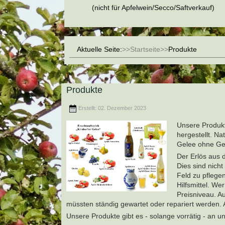
(nicht für Apfelwein/Secco/Saftverkauf)
Aktuelle Seite:
Startseite
Produkte
Produkte
Erstellt: 02. Dezember 2023
Unsere Produkt
hergestellt. Na
Gelee ohne Gel
Der Erlös aus 
Dies sind nich
Feld zu pflegen
Hilfsmittel. W
Preisniveau. A
müssten ständig gewartet oder repariert werden. 
Unsere Produkte gibt es - solange vorrätig - an