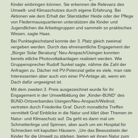
Kinder einbringen können. Sie erkennen die Relevanz des
Umwelt- und Klimaschutzes durch eigene Erfahrung. Bei
Aktionen wie dem Erhalt der Stierstädter Heide oder der Pflege
von Fledermausquartieren unterstützen die Kinder und
Jugendlichen die Arbeitsgruppen und sammeln so praktisches
Wissen, sagte Haas.
Bei Punktegleichstand konnte der 3. Platz gleich zweimal
vergeben werden. Durch das ehrenamtliche Engagement der
„Bürger Solar Beratung“ Neu-Anspach/Usingen konnten
bereits etliche Photovoltaikanlagen realisiert werden. Wie
Gruppensprecher Rudolf Sunkel sagte, nähme die Zahl der
Anfragen zu. Dächer mit PV-Potenzial gebe es viele, man rate
Interessenten aber auch von einer PV-Anlage ab, wenn ein
Dach dafür ungeeignet ist.
Mit dem zweiten 3. Preis ausgezeichnet wurde für ihr
Engagement in der Umweltbildung der „Kinder-BUND“ des
BUND-Ortsverbandes Usingen/Neu-Anspach/Weilrod,
vertreten durch Friederike Graf. Durch monatliche Treffen
vermittelt Graf Einblicke in die Natur und klärt über Themen im
Natur- und Klimaschutz auf. Da geht es dann mal um
Schmetterlinge und Spinnen, aber auch um ein Hospital für
Schnecken mit kaputten Häusern. „Um das Bewusstsein der
Kinder für die Umwelt zu stärken, bieten wir ihnen Natur zum