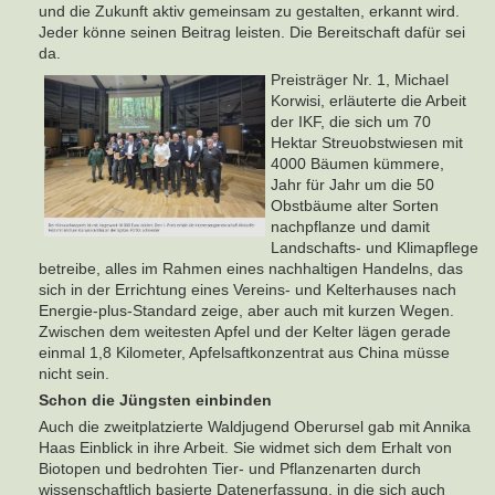
und die Zukunft aktiv gemeinsam zu gestalten, erkannt wird.
Jeder könne seinen Beitrag leisten. Die Bereitschaft dafür sei
da.
Preisträger Nr. 1, Michael
Korwisi, erläuterte die Arbeit
der IKF, die sich um 70
Hektar Streuobstwiesen mit
4000 Bäumen kümmere,
Jahr für Jahr um die 50
Obstbäume alter Sorten
nachpflanze und damit
Landschafts- und Klimapflege
betreibe, alles im Rahmen eines nachhaltigen Handelns, das
sich in der Errichtung eines Vereins- und Kelterhauses nach
Energie-plus-Standard zeige, aber auch mit kurzen Wegen.
Zwischen dem weitesten Apfel und der Kelter lägen gerade
einmal 1,8 Kilometer, Apfelsaftkonzentrat aus China müsse
nicht sein.
Schon die Jüngsten einbinden
Auch die zweitplatzierte Waldjugend Oberursel gab mit Annika
Haas Einblick in ihre Arbeit. Sie widmet sich dem Erhalt von
Biotopen und bedrohten Tier- und Pflanzenarten durch
wissenschaftlich basierte Datenerfassung, in die sich auch