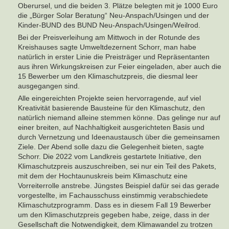
Oberursel, und die beiden 3. Plätze belegten mit je 1000 Euro
die „Bürger Solar Beratung“ Neu-Anspach/Usingen und der
Kinder-BUND des BUND Neu-Anspach/Usingen/Weilrod.
Bei der Preisverleihung am Mittwoch in der Rotunde des
Kreishauses sagte Umweltdezernent Schorr, man habe
natürlich in erster Linie die Preisträger und Repräsentanten
aus ihren Wirkungskreisen zur Feier eingeladen, aber auch die
15 Bewerber um den Klimaschutzpreis, die diesmal leer
ausgegangen sind.
Alle eingereichten Projekte seien hervorragende, auf viel
Kreativität basierende Bausteine für den Klimaschutz, den
natürlich niemand alleine stemmen könne. Das gelinge nur auf
einer breiten, auf Nachhaltigkeit ausgerichteten Basis und
durch Vernetzung und Ideenaustausch über die gemeinsamen
Ziele. Der Abend solle dazu die Gelegenheit bieten, sagte
Schorr. Die 2022 vom Landkreis gestartete Initiative, den
Klimaschutzpreis auszuschreiben, sei nur ein Teil des Pakets,
mit dem der Hochtaunuskreis beim Klimaschutz eine
Vorreiterrolle anstrebe. Jüngstes Beispiel dafür sei das gerade
vorgestellte, im Fachausschuss einstimmig verabschiedete
Klimaschutzprogramm. Dass es in diesem Fall 19 Bewerber
um den Klimaschutzpreis gegeben habe, zeige, dass in der
Gesellschaft die Notwendigkeit, dem Klimawandel zu trotzen