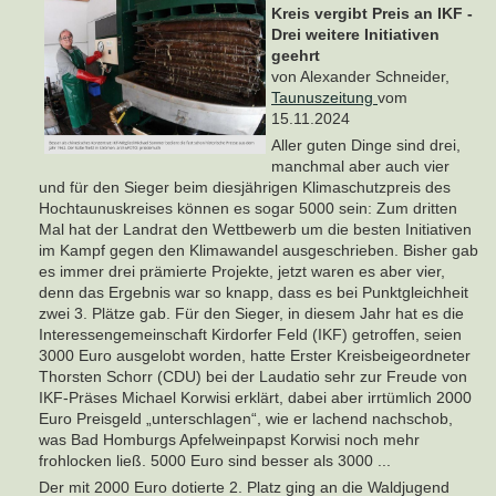
Kreis vergibt Preis an IKF -
Drei weitere Initiativen
geehrt
von Alexander Schneider,
Taunuszeitung
vom
15.11.2024
Aller guten Dinge sind drei,
manchmal aber auch vier
und für den Sieger beim diesjährigen Klimaschutzpreis des
Hochtaunuskreises können es sogar 5000 sein: Zum dritten
Mal hat der Landrat den Wettbewerb um die besten Initiativen
im Kampf gegen den Klimawandel ausgeschrieben. Bisher gab
es immer drei prämierte Projekte, jetzt waren es aber vier,
denn das Ergebnis war so knapp, dass es bei Punktgleichheit
zwei 3. Plätze gab. Für den Sieger, in diesem Jahr hat es die
Interessengemeinschaft Kirdorfer Feld (IKF) getroffen, seien
3000 Euro ausgelobt worden, hatte Erster Kreisbeigeordneter
Thorsten Schorr (CDU) bei der Laudatio sehr zur Freude von
IKF-Präses Michael Korwisi erklärt, dabei aber irrtümlich 2000
Euro Preisgeld „unterschlagen“, wie er lachend nachschob,
was Bad Homburgs Apfelweinpapst Korwisi noch mehr
frohlocken ließ. 5000 Euro sind besser als 3000 ...
Der mit 2000 Euro dotierte 2. Platz ging an die Waldjugend