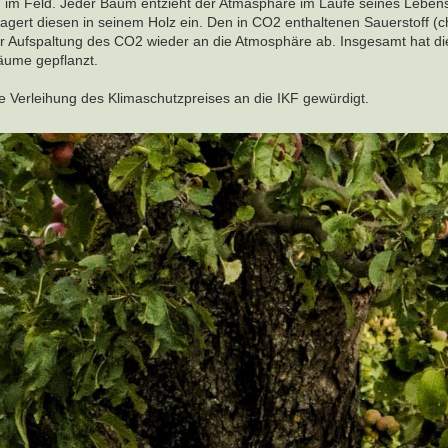
im Feld. Jeder Baum entzieht der Atmasphäre im Laufe seines Lebens
 lagert diesen in seinem Holz ein. Den in CO2 enthaltenen Sauerstoff (
r Aufspaltung des CO2 wieder an die Atmosphäre ab. Insgesamt hat die
äume gepflanzt.
 Verleihung des Klimaschutzpreises an die IKF gewürdigt.