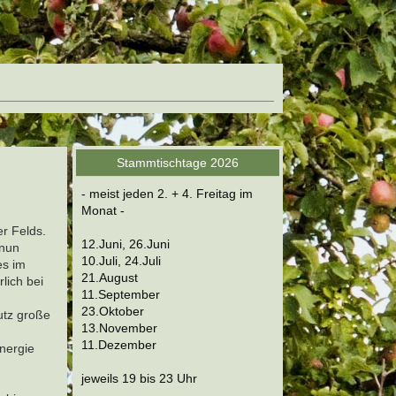
Stammtischtage 2026
- meist jeden 2. + 4. Freitag im
Monat -
er Felds.
12.Juni, 26.Juni
 nun
10.Juli, 24.Juli
es im
21.August
lich bei
11.September
23.Oktober
utz große
13.November
11.Dezember
nergie
jeweils 19 bis 23 Uhr