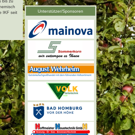
 bis zu
chemisch
Unterstützer/Sponsoren
 IKF seit