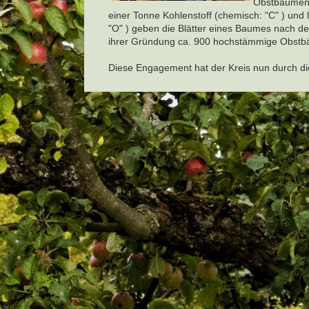
Obstbäumen 
einer Tonne Kohlenstoff (chemisch: "C" ) und
"O" ) geben die Blätter eines Baumes nach de
ihrer Gründung ca. 900 hochstämmige Obstb
Diese Engagement hat der Kreis nun durch die