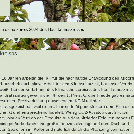
imaschutzpreis 2024 des Hochtaunuskreises
kreises
s 18 Jahren arbeitet die IKF für die nachhaltige Entwicklung des Kirdorf
hutzarbeit auch aktive Arbeit für den Klimaschutz ist, hat unser Verein
weiß. Bei der Verleihung des Klimaschutzpreises des Hochtaunuskreis
ndratsamtes gewann die IKF den 1. Preis. Große Freude gab es natür
festlichen Preisverleihung anwesenden IKF-Mitgliedern.
e ausgezeichnet, weil sie in all ihren Betätigungsfeldern dem Klimasch
chenkt und entsprechend handelt: Wenig CO2-Ausstoß durch kurze
e, lokalen Vertrieb der Produkte aus dem Kirdorfer Feld, ein nahezu E
reinsgebäude durch eine große Fotovoltaikanlage auf dem Dach und
en Speichern im Keller und natürlich durch die Pflanzung von neuen