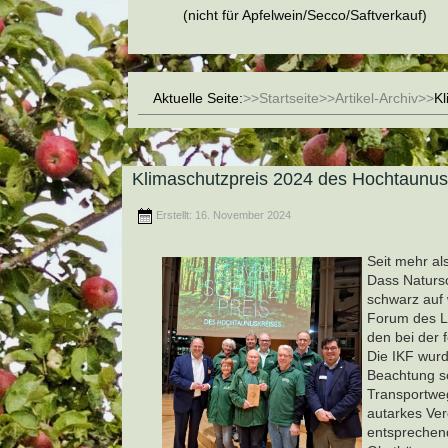
(nicht für Apfelwein/Secco/Saftverkauf)
Aktuelle Seite:
Startseite
Artikel-Archiv
Kl
Klimaschutzpreis 2024 des Hochtaunus
Erstellt: 16. November 2024
Seit mehr al
Dass Natursc
schwarz auf 
Forum des La
den bei der 
Die IKF wurd
Beachtung s
Transportweg
autarkes Ve
entsprechend