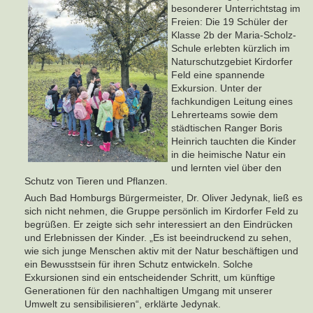
besonderer Unterrichtstag im
Freien: Die 19 Schüler der
Klasse 2b der Maria-Scholz-
Schule erlebten kürzlich im
Naturschutzgebiet Kirdorfer
Feld eine spannende
Exkursion. Unter der
fachkundigen Leitung eines
Lehrerteams sowie dem
städtischen Ranger Boris
Heinrich tauchten die Kinder
in die heimische Natur ein
und lernten viel über den
Schutz von Tieren und Pflanzen.
Auch Bad Homburgs Bürgermeister, Dr. Oliver Jedynak, ließ es
sich nicht nehmen, die Gruppe persönlich im Kirdorfer Feld zu
begrüßen. Er zeigte sich sehr interessiert an den Eindrücken
und Erlebnissen der Kinder. „Es ist beeindruckend zu sehen,
wie sich junge Menschen aktiv mit der Natur beschäftigen und
ein Bewusstsein für ihren Schutz entwickeln. Solche
Exkursionen sind ein entscheidender Schritt, um künftige
Generationen für den nachhaltigen Umgang mit unserer
Umwelt zu sensibilisieren“, erklärte Jedynak.