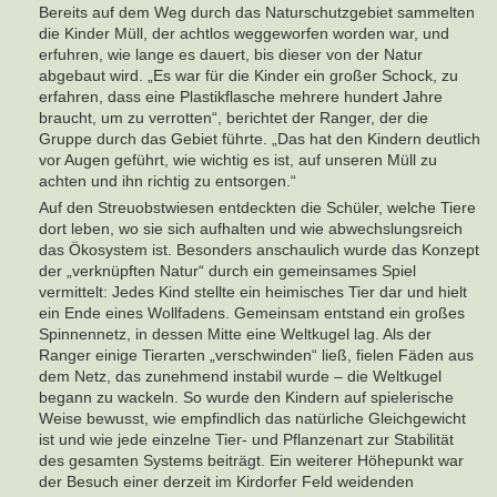
Bereits auf dem Weg durch das Naturschutzgebiet sammelten
die Kinder Müll, der achtlos weggeworfen worden war, und
erfuhren, wie lange es dauert, bis dieser von der Natur
abgebaut wird. „Es war für die Kinder ein großer Schock, zu
erfahren, dass eine Plastikflasche mehrere hundert Jahre
braucht, um zu verrotten“, berichtet der Ranger, der die
Gruppe durch das Gebiet führte. „Das hat den Kindern deutlich
vor Augen geführt, wie wichtig es ist, auf unseren Müll zu
achten und ihn richtig zu entsorgen.“
Auf den Streuobstwiesen entdeckten die Schüler, welche Tiere
dort leben, wo sie sich aufhalten und wie abwechslungsreich
das Ökosystem ist. Besonders anschaulich wurde das Konzept
der „verknüpften Natur“ durch ein gemeinsames Spiel
vermittelt: Jedes Kind stellte ein heimisches Tier dar und hielt
ein Ende eines Wollfadens. Gemeinsam entstand ein großes
Spinnennetz, in dessen Mitte eine Weltkugel lag. Als der
Ranger einige Tierarten „verschwinden“ ließ, fielen Fäden aus
dem Netz, das zunehmend instabil wurde – die Weltkugel
begann zu wackeln. So wurde den Kindern auf spielerische
Weise bewusst, wie empfindlich das natürliche Gleichgewicht
ist und wie jede einzelne Tier- und Pflanzenart zur Stabilität
des gesamten Systems beiträgt. Ein weiterer Höhepunkt war
der Besuch einer derzeit im Kirdorfer Feld weidenden