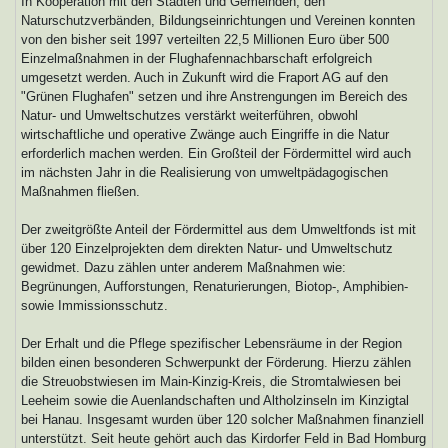
In Kooperation mit den Städten und Gemeinden, den
Naturschutzverbänden, Bildungseinrichtungen und Vereinen konnten
von den bisher seit 1997 verteilten 22,5 Millionen Euro über 500
Einzelmaßnahmen in der Flughafennachbarschaft erfolgreich
umgesetzt werden. Auch in Zukunft wird die Fraport AG auf den
"Grünen Flughafen" setzen und ihre Anstrengungen im Bereich des
Natur- und Umweltschutzes verstärkt weiterführen, obwohl
wirtschaftliche und operative Zwänge auch Eingriffe in die Natur
erforderlich machen werden. Ein Großteil der Fördermittel wird auch
im nächsten Jahr in die Realisierung von umweltpädagogischen
Maßnahmen fließen.
Der zweitgrößte Anteil der Fördermittel aus dem Umweltfonds ist mit
über 120 Einzelprojekten dem direkten Natur- und Umweltschutz
gewidmet. Dazu zählen unter anderem Maßnahmen wie:
Begrünungen, Aufforstungen, Renaturierungen, Biotop-, Amphibien-
sowie Immissionsschutz.
Der Erhalt und die Pflege spezifischer Lebensräume in der Region
bilden einen besonderen Schwerpunkt der Förderung. Hierzu zählen
die Streuobstwiesen im Main-Kinzig-Kreis, die Stromtalwiesen bei
Leeheim sowie die Auenlandschaften und Altholzinseln im Kinzigtal
bei Hanau. Insgesamt wurden über 120 solcher Maßnahmen finanziell
unterstützt. Seit heute gehört auch das Kirdorfer Feld in Bad Homburg