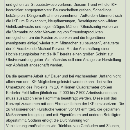
und gehen als Streuobstwiese verloren. Diesem Trend will die IKF
koordiniert entgegenwirken: Baumscheiben graben, Schädlinge
bekämpfen, Düngemaßnahmen vornehmen. Außerdem kümmert sich
die IKF um Rückschnitt, Neupflanzungen, Beseitigung von wildem
Gehölzaufwuchs und regelmäßiges Mähen. "Gleichzeitig wollen wir
die Vermarktung oder Verwertung von Streuobstprodukten
ermöglichen, um die Kosten zu senken und die Eigentümer
(wenigstens einige) wieder zum Mitmachen zu bewegen", erläuterte
der 2. Vorsitzende Michael Korwisi. Mit der Anschaffung einer
Hochleistungskelter hat die IKF bereits einen großen Schritt zur
Obstverwertung getan. Als nächstes soll eine Anlage zur Herstellung
von Apfelsaft angeschafft werden.
Da die gesamte Arbeit auf Dauer und bei wachsendem Umfang nicht
allein von den IKF-Mitgliedern geleistet werden kann - bei voller
Umsetzung des Projekts im 1,6 Millionen Quadratmeter großen
Kirdorfer Feld fallen jährlich ca. 2.000 bis 2.500 Arbeitsstunden an -
muss zusätzlich eine Fachfirma beauftragt werden. Diese soll das
Konzept zusammen mit den Ehrenamtlichen der IKF umzusetzen. Die
zu vitalisierenden Flurstücke werden vor Ort ermittelt, die geplanten
Maßnahmen festgelegt und mit Eigentümern und anderen Beteiligten
abgestimmt. Sodann erfolgt die Durchführung von
Vitalisierungsmaßnahmen wie Rückbau von Gebäuden und Zäunen,