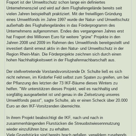
Fraport ist der Umweltschutz schon lange ein definiertes
Unternehmensziel und wird auf dem Flughafengelände bereits seit
vielen Jahren beispielhaft praktiziert. Mit der freiwilligen Gründung
eines Umweltfonds im Jahre 1997 wurde der Natur- und Umweltschutz
außerhalb des Flughafengeländes in das Förderprogramm des
Unternehmens aufgenommen. Endes des vergangenen Jahres erst
hat Fraport drei Millionen Euro für weitere "grüne" Projekte in den
Jahren 2008 und 2009 im Rahmen des Umweltfonds bereitgestellt und
investiert damit erneut aktiv in den Natur- und Umweltschutz in der
Region Rhein-Main. Die Förderprojekte zeichnen sich durch einen
hohen Nachhaltigkeitswert in der Flughafennachbarschaft aus.
Der stellvertretende Vorstandsvorsitzende Dr. Schulte ließ es sich
nicht nehmen, im Kirdorfer Feld selbst zum Spaten zu greifen, um bei
der Pflanzung des letzten der 73 IKF-Bäume dieses Winters zu
helfen. "Wir unterstützen dieses Projekt, weil es nachhaltig und
sorgfältig ausgearbeitet ist und genau in die Zielsetzung unseres
Umweltfonds passt", sagte Schulte, als er einen Scheck über 20.000
Euro an den IKF-Vorsitzenden überreichte.
In ihrem Projekt beabsichtigt die IKF, nach und nach in
zusammenhängenden Flurstücken die Streuobstwiesennnutzung
wieder einzuführen bzw. zu erhalten.
Viele Grundstücke sind bereits brach gefallen, verwildern zusehends