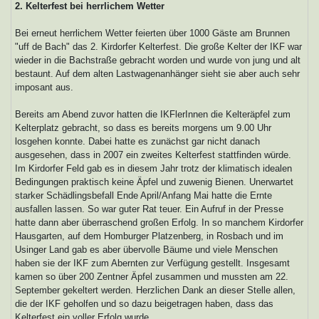
2. Kelterfest bei herrlichem Wetter
Bei erneut herrlichem Wetter feierten über 1000 Gäste am Brunnen
"uff de Bach" das 2. Kirdorfer Kelterfest. Die große Kelter der IKF war
wieder in die Bachstraße gebracht worden und wurde von jung und alt
bestaunt. Auf dem alten Lastwagenanhänger sieht sie aber auch sehr
imposant aus.
Bereits am Abend zuvor hatten die IKFlerInnen die Kelteräpfel zum
Kelterplatz gebracht, so dass es bereits morgens um 9.00 Uhr
losgehen konnte. Dabei hatte es zunächst gar nicht danach
ausgesehen, dass in 2007 ein zweites Kelterfest stattfinden würde.
Im Kirdorfer Feld gab es in diesem Jahr trotz der klimatisch idealen
Bedingungen praktisch keine Äpfel und zuwenig Bienen. Unerwartet
starker Schädlingsbefall Ende April/Anfang Mai hatte die Ernte
ausfallen lassen. So war guter Rat teuer. Ein Aufruf in der Presse
hatte dann aber überraschend großen Erfolg. In so manchem Kirdorfer
Hausgarten, auf dem Homburger Platzenberg, in Rosbach und im
Usinger Land gab es aber übervolle Bäume und viele Menschen
haben sie der IKF zum Abernten zur Verfügung gestellt. Insgesamt
kamen so über 200 Zentner Äpfel zusammen und mussten am 22.
September gekeltert werden. Herzlichen Dank an dieser Stelle allen,
die der IKF geholfen und so dazu beigetragen haben, dass das
Kelterfest ein voller Erfolg wurde.