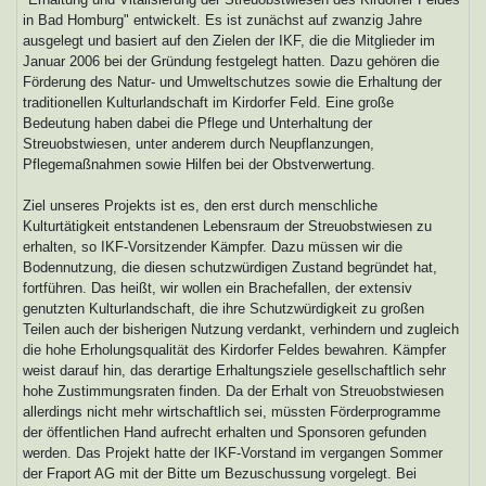
in Bad Homburg" entwickelt. Es ist zunächst auf zwanzig Jahre
ausgelegt und basiert auf den Zielen der IKF, die die Mitglieder im
Januar 2006 bei der Gründung festgelegt hatten. Dazu gehören die
Förderung des Natur- und Umweltschutzes sowie die Erhaltung der
traditionellen Kulturlandschaft im Kirdorfer Feld. Eine große
Bedeutung haben dabei die Pflege und Unterhaltung der
Streuobstwiesen, unter anderem durch Neupflanzungen,
Pflegemaßnahmen sowie Hilfen bei der Obstverwertung.
Ziel unseres Projekts ist es, den erst durch menschliche
Kulturtätigkeit entstandenen Lebensraum der Streuobstwiesen zu
erhalten, so IKF-Vorsitzender Kämpfer. Dazu müssen wir die
Bodennutzung, die diesen schutzwürdigen Zustand begründet hat,
fortführen. Das heißt, wir wollen ein Brachefallen, der extensiv
genutzten Kulturlandschaft, die ihre Schutzwürdigkeit zu großen
Teilen auch der bisherigen Nutzung verdankt, verhindern und zugleich
die hohe Erholungsqualität des Kirdorfer Feldes bewahren. Kämpfer
weist darauf hin, das derartige Erhaltungsziele gesellschaftlich sehr
hohe Zustimmungsraten finden. Da der Erhalt von Streuobstwiesen
allerdings nicht mehr wirtschaftlich sei, müssten Förderprogramme
der öffentlichen Hand aufrecht erhalten und Sponsoren gefunden
werden. Das Projekt hatte der IKF-Vorstand im vergangen Sommer
der Fraport AG mit der Bitte um Bezuschussung vorgelegt. Bei