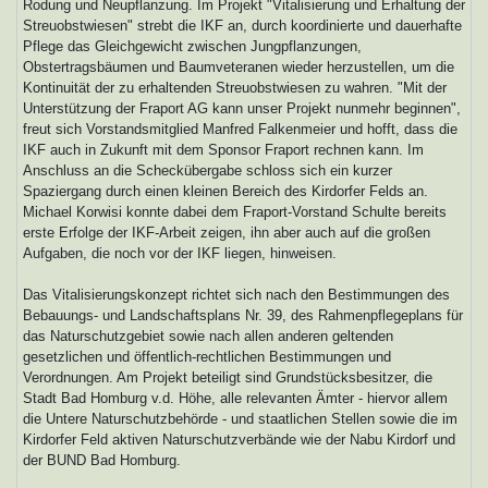
Rodung und Neupflanzung. Im Projekt "Vitalisierung und Erhaltung der
Streuobstwiesen" strebt die IKF an, durch koordinierte und dauerhafte
Pflege das Gleichgewicht zwischen Jungpflanzungen,
Obstertragsbäumen und Baumveteranen wieder herzustellen, um die
Kontinuität der zu erhaltenden Streuobstwiesen zu wahren. "Mit der
Unterstützung der Fraport AG kann unser Projekt nunmehr beginnen",
freut sich Vorstandsmitglied Manfred Falkenmeier und hofft, dass die
IKF auch in Zukunft mit dem Sponsor Fraport rechnen kann. Im
Anschluss an die Scheckübergabe schloss sich ein kurzer
Spaziergang durch einen kleinen Bereich des Kirdorfer Felds an.
Michael Korwisi konnte dabei dem Fraport-Vorstand Schulte bereits
erste Erfolge der IKF-Arbeit zeigen, ihn aber auch auf die großen
Aufgaben, die noch vor der IKF liegen, hinweisen.
Das Vitalisierungskonzept richtet sich nach den Bestimmungen des
Bebauungs- und Landschaftsplans Nr. 39, des Rahmenpflegeplans für
das Naturschutzgebiet sowie nach allen anderen geltenden
gesetzlichen und öffentlich-rechtlichen Bestimmungen und
Verordnungen. Am Projekt beteiligt sind Grundstücksbesitzer, die
Stadt Bad Homburg v.d. Höhe, alle relevanten Ämter - hiervor allem
die Untere Naturschutzbehörde - und staatlichen Stellen sowie die im
Kirdorfer Feld aktiven Naturschutzverbände wie der Nabu Kirdorf und
der BUND Bad Homburg.