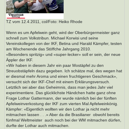
TZ vom 12.4.2011, col/Foto: Heiko Rhode
Wenn es um Apfelwein geht, wird der Oberbürgermeister ganz
schnell zum Volkstribun. Michael Korwisi und seine
Vereinskollegen von der IKF, Betina und Harald Kämpfer, testen
am Wochenende das Stöffche Jahrgang 2010.
«Besonders spritzig» und «super-lecker» soll er sein, der neue
Äppler der IKF.
«Wir haben in diesem Jahr ein paar Mostäpfel zu den
Streuobstäpfeln dazu gegeben. Ich schätze mal, des wegen hat
er diesmal mehr Aroma und einen fruchtigeren Geschmack»,
versucht sich der IKF-Chef mit einem Erklärungsversuch.
Letztlich sei aber das Geheimnis, dass man jedes Jahr viel
experimentiere. Das glücklichste Händchen hatte ganz ohne
Frage Lothar Gattermann, der wurde nämlich bei der fünften
Apfelweinverkostung der IKF zum vierten Mal Apfelweinkönig.
Kämpfer: «Eigentlich wollten wir den Lothar ja nicht mehr
mitmachen lassen . . .» Aber da die Brasilianer  obwohl bereits
fünfmal Weltmeister  auch noch bei der WM mitmachen dürfen,
durfte der Lothar auch mitmachen.