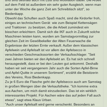
und sind deshalb auch mit Lust und Motivation dabei. Die Arbeit
auf dem Feld ist außerdem ein sehr guter Ausgleich, wenn man
unter der Woche die ganz Zeit am Schreibtisch sitzt", so
Biedenkapp.
Obwohl das Schuften auch Spaß macht, sind die Kirdorfer froh,
einiges an technischem Gerät  wie zum Beispiel Kettensägen
und Traktoren  zu besitzen, die die Arbeit zumindest ein
bisschen erleichtern. Damit sich die IKF auch in Zukunft solche
Maschinen leisten kann, wurden am Samstagvormittag zur
gleichen Zeit im Gewölbekeller der Alten Feuerwache die
Ergebnisse der letzten Ernte verkauft. Außer dem klassischen
Apfelwein und Apfelsaft ist vor allem der Apfelsecco in
verschieden Geschmackssorten der Verkaufsschlager. "Seit
zwei Jahren bieten wir den Apfelsekt an. Es hat sich schnell
herausgestellt, dass er bei den Leuten gut ankommt. Deshalb
haben wir seit vergangenem Jahr auch die Sorten Apfel-Birne
und Apfel-Quitte in unserem Sortiment", erzählt die Beisitzerin
des Vereins, Rosi Biedenkapp.
Zu je 6 Euro die Flasche geht der Apfelsecco auch am Samstag
in großen Mengen über die Verkaufstheke. "Ich komme extra
aus Aachen, um mich damit einzudecken. Das ist ein wirklich
interessantes Projekt. Für Aachen wäre das auf jeden Fall auch
etwas", sagt etwa Klaus Urban.
"Auch unser Apfelsaft wird gerne verschenkt. Besonders an