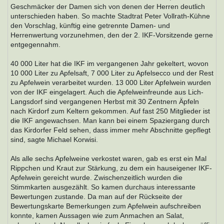
Geschmäcker der Damen sich von denen der Herren deutlich
unterschieden haben. So machte Stadtrat Peter Vollrath-Kühne
den Vorschlag, künftig eine getrennte Damen- und
Herrenwertung vorzunehmen, den der 2. IKF-Vorsitzende gerne
entgegennahm.
40 000 Liter hat die IKF im vergangenen Jahr gekeltert, wovon
10 000 Liter zu Apfelsaft, 7 000 Liter zu Apfelsecco und der Rest
zu Apfelwein verarbeitet wurden. 13 000 Liter Apfelwein wurden
von der IKF eingelagert. Auch die Apfelweinfreunde aus Lich-
Langsdorf sind vergangenen Herbst mit 30 Zentnern Äpfeln
nach Kirdorf zum Keltern gekommen. Auf fast 250 Mitglieder ist
die IKF angewachsen. Man kann bei einem Spaziergang durch
das Kirdorfer Feld sehen, dass immer mehr Abschnitte gepflegt
sind, sagte Michael Korwisi.
Als alle sechs Apfelweine verkostet waren, gab es erst ein Mal
Rippchen und Kraut zur Stärkung, zu dem ein hauseigener IKF-
Apfelwein gereicht wurde. Zwischenzeitlich wurden die
Stimmkarten ausgezählt. So kamen durchaus interessante
Bewertungen zustande. Da man auf der Rückseite der
Bewertungskarte Bemerkungen zum Apfelwein aufschreiben
konnte, kamen Aussagen wie zum Anmachen an Salat,