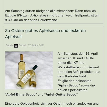
Am Samstag dürfen übrigens alle mitmachen: Dann nämlich
lädt die IKF zum Aktionstag im Kirdorfer Feld. Treffpunkt ist um
9.30 Uhr an der alten Feuerwache.
Zu Ostern gibt es Apfelsecco und leckeren
Apfelsaft
Details
Erstellt: 27. März 2011
Am Samstag, den 16. April
zwischen 10 und 14 Uhr
öffnet die IKF ihre
Werkstatthalle zum Verkauf
der edlen Apfelprodukte aus
dem Kirdorfer Feld.
Es gibt den bekannten
"
Apfel-Secco
" sowie die
neuen Spezialitäten
"
Apfel-Birne Secco
" und "
Apfel-Quitte Secco
".
Eine gute Gelegenheit, sich vor Ostern noch einzudecken und