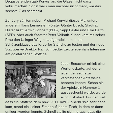
Degustierenden gab Korwisi an, die Gläser nicht ganz
vollzumachen. Sonst weiß man nachher nicht mehr, wie das
sechste Glas schmeckt.
Zur Jury zählten neben Michael Korwisi dieses Mal unterer
anderem Hans Leimeister, Förster Günter Busch, Stadtrat
Dieter Kraft, Armin Johnert (BLB), Sepp Peklar und Elke Barth
(SPD). Aber auch Stadtrat Peter Vollrath-Kühne kam mit seiner
Frau den Usinger Weg hinaufgeradelt, um in der
Schützenklause das Kirdorfer Stöffche zu testen und der neue
Stadtwerke-Direktor Ralf Schroedter zeigte ebenfalls Interesse
am goldfarbenen Stöffche.
Jeder Besucher erhielt eine
Wertungskarte, auf der er
jeden der sechs zu
verkostenden Apfelweine
benoten konnte. Schon als
der Apfelwein Nummer 1
ausgeschenkt wurde, wurde
eifrig diskutiert. Für den Fall,
dass ein Stöffche dem bhw_2011_kw15_bild2kEssig sehr nahe
kam, stand ein kleiner Eimer auf jedem Tisch, in dem er dann
entleert werden konnte. Schnell stellte sich heraus, dass die