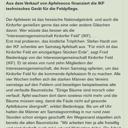
Aus dem Verkauf von Apfelsecco finanziert die IKF
technisches Gerät für die Feldpflege.
Der Apfelwein ist das hessische Nationalgetränk  und auch die
Kirdorfer genießen gerne das eine oder andere Gläschen
davon. Wer wüsste das besser als die
"Interessensgemeinschaft Kirdorfer Feld" (IKF). . .
Erst mal probieren, das köstliche Tröpfchen: Stefan Hardt von
der IKF schenkte am Samstag Apfelsaft aus. "Für mich ist das
Kirdorfer Feld ein einzigartiges Stücken Erde", sagt Fred
Biedenkapp von der Interessengemeinschaft Kirdorfer Feld
(IKF). Er ist eines von rund zehn Mitgliedern der
Interessensgemeinschaft, die ihren Samstag opferten, um das
Kirdorfer Feld für die kommende Apfelsaison fit zu machen. Alle
vier Wochen treffen sich die starken Männer des Vereins
samstags auf den Feldern und beseitigen beispielsweise alte
und verfaulte Baumstücke. "Einige Bäume sind morsch oder
verfault. Äpfel wachsen dort dann sowieso nicht mehr und die
Bäume müssen weg, damit die Fäule nicht auf gesunde
Apfelbäume übergreift", erklärt Biedenkapp. Bis um elf Uhr
hatten die Männer am Samstagvormittag in nur rund zwei
Stunden schon einiges geschafft: Am Wegesrand stapelten sich
bereits die alten Baumstücke. "Wir arbeiten hier ja alle freiwillig