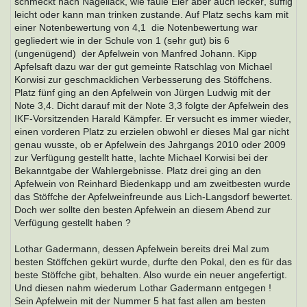
schmeckt nach Nagellack, wie faule Eier aber auch lecker, süffig
leicht oder kann man trinken zustande. Auf Platz sechs kam mit
einer Notenbewertung von 4,1  die Notenbewertung war
gegliedert wie in der Schule von 1 (sehr gut) bis 6
(ungenügend)  der Apfelwein von Manfred Johann. Kipp
Apfelsaft dazu war der gut gemeinte Ratschlag von Michael
Korwisi zur geschmacklichen Verbesserung des Stöffchens.
Platz fünf ging an den Apfelwein von Jürgen Ludwig mit der
Note 3,4. Dicht darauf mit der Note 3,3 folgte der Apfelwein des
IKF-Vorsitzenden Harald Kämpfer. Er versucht es immer wieder,
einen vorderen Platz zu erzielen obwohl er dieses Mal gar nicht
genau wusste, ob er Apfelwein des Jahrgangs 2010 oder 2009
zur Verfügung gestellt hatte, lachte Michael Korwisi bei der
Bekanntgabe der Wahlergebnisse. Platz drei ging an den
Apfelwein von Reinhard Biedenkapp und am zweitbesten wurde
das Stöffche der Apfelweinfreunde aus Lich-Langsdorf bewertet.
Doch wer sollte den besten Apfelwein an diesem Abend zur
Verfügung gestellt haben ?
Lothar Gadermann, dessen Apfelwein bereits drei Mal zum
besten Stöffchen gekürt wurde, durfte den Pokal, den es für das
beste Stöffche gibt, behalten. Also wurde ein neuer angefertigt.
Und diesen nahm wiederum Lothar Gadermann entgegen !
Sein Apfelwein mit der Nummer 5 hat fast allen am besten