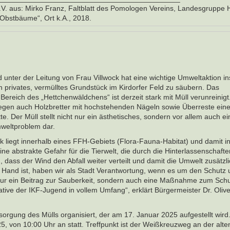
.V. aus: Mirko Franz, Faltblatt des Pomologen Vereins, Landesgruppe
e Obstbäume“, Ort k.A., 2018.
 unter der Leitung von Frau Villwock hat eine wichtige Umweltaktion i
n privates, vermülltes Grundstück im Kirdorfer Feld zu säubern. Das
Bereich des „Hettchenwäldchens“ ist derzeit stark mit Müll verunreinig
liegen auch Holzbretter mit hochstehenden Nägeln sowie Überreste eine
te. Der Müll stellt nicht nur ein ästhetisches, sondern vor allem auch ei
weltproblem dar.
 liegt innerhalb eines FFH-Gebiets (Flora-Fauna-Habitat) und damit i
e abstrakte Gefahr für die Tierwelt, die durch die Hinterlassenschafte
 dass der Wind den Abfall weiter verteilt und damit die Umwelt zusätzl
r Hand ist, haben wir als Stadt Verantwortung, wenn es um den Schutz 
 nur ein Beitrag zur Sauberkeit, sondern auch eine Maßnahme zum Schu
iative der IKF-Jugend in vollem Umfang“, erklärt Bürgermeister Dr. Olive
tsorgung des Mülls organisiert, der am 17. Januar 2025 aufgestellt wird
5, von 10:00 Uhr an statt. Treffpunkt ist der Weißkreuzweg an der alte