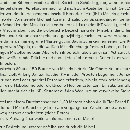
ndelten Bäumen wieder auftritt. Sie ist ein Schädling, der, wenn er nic
, die befallenen Apfelbäume nach und nach zum Absterben bringt. Seit 
er von der Interessengemeinschaft Kirdorfer Feld (IKF) Misteln geschn
“, so der Vorsitzende Michael Korwisi, „häufig von Spaziergängern gefra
 Schneiden der Misteln nicht verboten sei, ist es der IKF wichtig, mehr
Viscum album, so die biologische Bezeichnung der Mistel, in die Öffen
l nicht unter Naturschutz stehe und ganzjährig geschnitten werden könn
ie dann als immergrüne Pflanze gut im Baum zu erkennen seien. Die K
gen von Vögeln, die die weißen Mistelfrüchte gefressen haben, auf a
igen Mistelkerne beim Abstreifen ihres Schnabels an einem Ast zurück
rbst weiße runde Früchte und dann jedes Jahr erneut. Daher ist es wicht
chneiden.
zwischen 80 und 150 Bäume von Misteln befreit. Die Obere Naturschut
finanziell. Anfang Januar hat die IKF mit den Arbeiten begonnen. Je nac
 von zwei oder gar drei Personen erfordern, bis ein stark befallener 
ch eine Hebebühne oder elektrische Hochentaster zum Einsatz, um alle
llen macht sich ein IKF-Kletterer auf den Weg, um an verwinkelte Stell
istel mit einem Durchmesser von 1,50 Metern haben die IKFler Bernd Fi
rfer und Michi Kaucher (v.l.n.r.) am vergangenen Wochenende aus ei
eg heraus geschnitten (siehe Fotos).
 u.s. Anhang über weitere Informationen zur Mistel
zur Bedrohung unserer Apfelbäume durch die Mistel