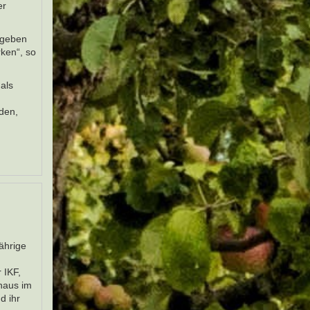
er
gegeben
rken“, so
als
den,
ährige
 IKF,
haus im
d ihr