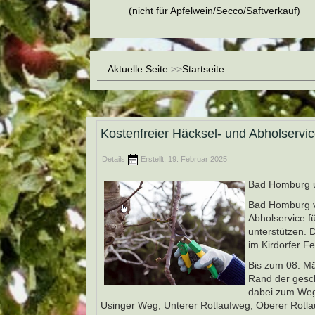
(nicht für Apfelwein/Secco/Saftverkauf)
Aktuelle Seite:
Startseite
Kostenfreier Häcksel- und Abholservi
Details
Erstellt: 19. Februar 2025
Bad Homburg un
Bad Homburg v.
Abholservice f
unterstützen. 
im Kirdorfer F
Bis zum 08. Mä
Rand der gesch
dabei zum Weg 
Usinger Weg, Unterer Rotlaufweg, Oberer Rot