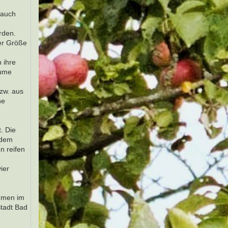
 auch
rden.
der Größe
 ihre
äume
zw. aus
ne
. Die
 dem
n reifen
ier
umen im
Stadt Bad