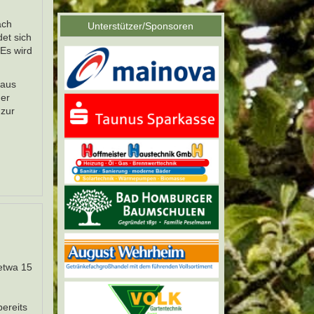
ach
Unterstützer/Sponsoren
det sich
 Es wird
 aus
der
zur
 etwa 15
bereits