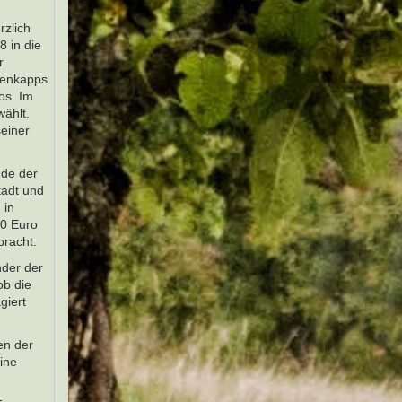
rzlich
 in die
r
denkapps
os. Im
ählt.
seiner
nde der
tadt und
 in
00 Euro
bracht.
nder der
ob die
giert
en der
eine