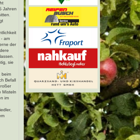
ht
15 Jahren
itten.
gt
tlichkeit
e - am
erne der
ndere
lassen.
ig, sie
z beim
h Befall
großer
 Misteln
en im
edler,
nem