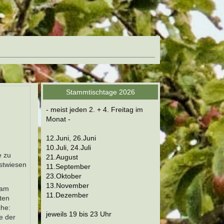
Stammtischtage 2026
- meist jeden 2. + 4. Freitag im
Monat -
12.Juni, 26.Juni
10.Juli, 24.Juli
e zu
21.August
bstwiesen
11.September
23.Oktober
13.November
 am
11.Dezember
ten
che:
jeweils 19 bis 23 Uhr
e der