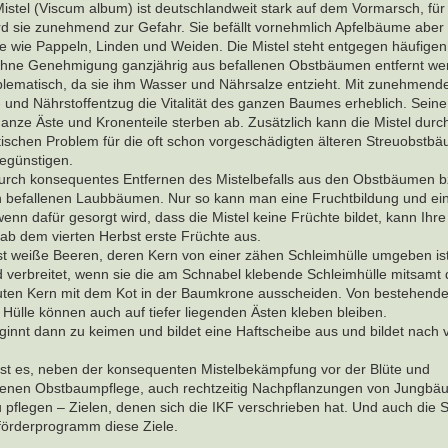
istel (Viscum album) ist deutschlandweit stark auf dem Vormarsch, für
 sie zunehmend zur Gefahr. Sie befällt vornehmlich Apfelbäume aber
 wie Pappeln, Linden und Weiden. Die Mistel steht entgegen häufigen
 ohne Genehmigung ganzjährig aus befallenen Obstbäumen entfernt we
oblematisch, da sie ihm Wasser und Nährsalze entzieht. Mit zunehmen
r- und Nährstoffentzug die Vitalität des ganzen Baumes erheblich. Seine
nze Äste und Kronenteile sterben ab. Zusätzlich kann die Mistel durch
tischen Problem für die oft schon vorgeschädigten älteren Streuobstb
egünstigen.
 durch konsequentes Entfernen des Mistelbefalls aus den Obstbäumen b
n befallenen Laubbäumen. Nur so kann man eine Fruchtbildung und ei
wenn dafür gesorgt wird, dass die Mistel keine Früchte bildet, kann Ihre
 ab dem vierten Herbst erste Früchte aus.
st weiße Beeren, deren Kern von einer zähen Schleimhülle umgeben ist
verbreitet, wenn sie die am Schnabel klebende Schleimhülle mitsamt
uten Kern mit dem Kot in der Baumkrone ausscheiden. Von bestehende
 Hülle können auch auf tiefer liegenden Ästen kleben bleiben.
innt dann zu keimen und bildet eine Haftscheibe aus und bildet nach v
 ist es, neben der konsequenten Mistelbekämpfung vor der Blüte und
senen Obstbaumpflege, auch rechtzeitig Nachpflanzungen von Jungbä
flegen – Zielen, denen sich die IKF verschrieben hat. Und auch die 
förderprogramm diese Ziele.
____________________________________________