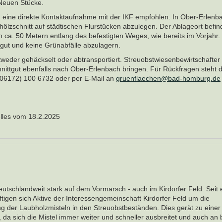
Neuen Stücke.
 eine direkte Kontaktaufnahme mit der IKF empfohlen. In Ober-Erlenb
hölzschnitt auf städtischen Flurstücken abzulegen. Der Ablageort befin
ca. 50 Metern entlang des befestigten Weges, wie bereits im Vorjahr.
gut und keine Grünabfälle abzulagern.
tweder gehäckselt oder abtransportiert. Streuobstwiesenbewirtschafter
ittgut ebenfalls nach Ober-Erlenbach bringen. Für Rückfragen steht 
(06172) 100 6732 oder per E-Mail an
gruenflaechen@bad-homburg.de
elles vom 18.2.2025
deutschlandweit stark auf dem Vormarsch - auch im Kirdorfer Feld. Seit
tigen sich Aktive der Interessengemeinschaft Kirdorfer Feld um die
 der Laubholzmisteln in den Streuobstbeständen. Dies gerät zu einer
 da sich die Mistel immer weiter und schneller ausbreitet und auch an 