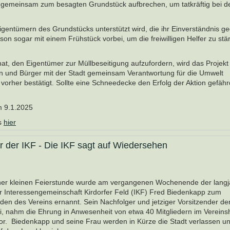
r gemeinsam zum besagten Grundstück aufbrechen, um tatkräftig bei d
Eigentümern des Grundstücks unterstützt wird, die ihr Einverständnis 
on sogar mit einem Frühstück vorbei, um die freiwilligen Helfer zu stä
hat, den Eigentümer zur Müllbeseitigung aufzufordern, wird das Projekt 
en und Bürger mit der Stadt gemeinsam Verantwortung für die Umwelt
orher bestätigt. Sollte eine Schneedecke den Erfolg der Aktion gefähr
m 9.1.2025
es
hier
r der IKF - Die IKF sagt auf Wiedersehen
er kleinen Feierstunde wurde am vergangenen Wochenende der langj
r Interessengemeinschaft Kirdorfer Feld (IKF) Fred Biedenkapp zum
den des Vereins ernannt. Sein Nachfolger und jetziger Vorsitzender der
i, nahm die Ehrung in Anwesenheit von etwa 40 Mitgliedern im Vereins
r. Biedenkapp und seine Frau werden in Kürze die Stadt verlassen un