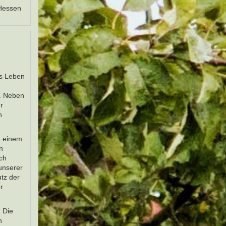
 Hessen
ns Leben
t. Neben
r
n
n einem
n
ich
unserer
tz der
r
. Die
n