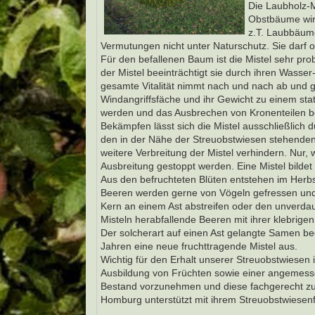
Die Laubholz-M
Obstbäume wird
z.T. Laubbäume
Vermutungen nicht unter Naturschutz. Sie darf
Für den befallenen Baum ist die Mistel sehr pr
der Mistel beeinträchtigt sie durch ihren Wasse
gesamte Vitalität nimmt nach und nach ab und ga
Windangriffsfäche und ihr Gewicht zu einem sta
werden und das Ausbrechen von Kronenteilen b
Bekämpfen lässt sich die Mistel ausschließlich
den in der Nähe der Streuobstwiesen stehende
weitere Verbreitung der Mistel verhindern. Nur, 
Ausbreitung gestoppt werden. Eine Mistel bildet
Aus den befruchteten Blüten entstehen im Herb
Beeren werden gerne von Vögeln gefressen und 
Kern an einem Ast abstreifen oder den unverda
Misteln herabfallende Beeren mit ihrer klebrigen
Der solcherart auf einen Ast gelangte Samen beg
Jahren eine neue fruchttragende Mistel aus.
Wichtig für den Erhalt unserer Streuobstwiesen
Ausbildung von Früchten sowie einer angemes
Bestand vorzunehmen und diese fachgerecht zu p
Homburg unterstützt mit ihrem Streuobstwiesen
______________________________________