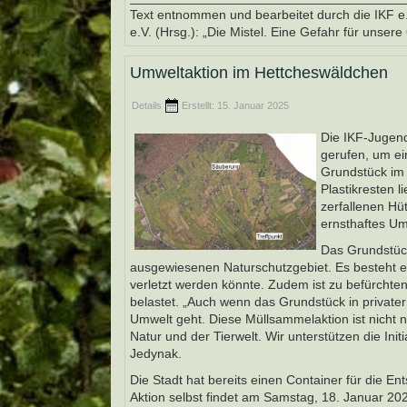
Text entnommen und bearbeitet durch die IKF e
e.V. (Hrsg.): „Die Mistel. Eine Gefahr für unser
Umweltaktion im Hettcheswäldchen
Details
Erstellt: 15. Januar 2025
Die IKF-Jugend
gerufen, um ei
Grundstück im 
Plastikresten 
zerfallenen Hüt
ernsthaftes Um
Das Grundstück
ausgewiesenen Naturschutzgebiet. Es besteht ein
verletzt werden könnte. Zudem ist zu befürchten,
belastet. „Auch wenn das Grundstück in private
Umwelt geht. Diese Müllsammelaktion ist nicht
Natur und der Tierwelt. Wir unterstützen die Init
Jedynak.
Die Stadt hat bereits einen Container für die En
Aktion selbst findet am Samstag, 18. Januar 202