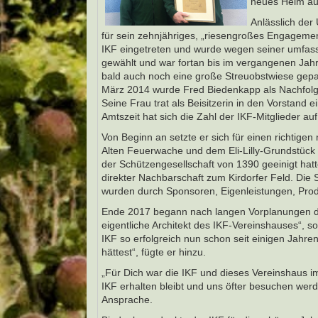
neues Heim au
Anlässlich der
für sein zehnjähriges, „riesengroßes Engagemen
IKF eingetreten und wurde wegen seiner umfass
gewählt und war fortan bis im vergangenen Jah
bald auch noch eine große Streuobstwiese gepac
März 2014 wurde Fred Biedenkapp als Nachfolg
Seine Frau trat als Beisitzerin in den Vorstand 
Amtszeit hat sich die Zahl der IKF-Mitglieder auf
Von Beginn an setzte er sich für einen richtige
Alten Feuerwache und dem Eli-Lilly-Grundstück
der Schützengesellschaft von 1390 geeinigt ha
direkter Nachbarschaft zum Kirdorfer Feld. Die
wurden durch Sponsoren, Eigenleistungen, Prod
Ende 2017 begann nach langen Vorplanungen de
eigentliche Architekt des IKF-Vereinshauses“, so
IKF so erfolgreich nun schon seit einigen Jahren
hättest“, fügte er hinzu.
„Für Dich war die IKF und dieses Vereinshaus i
IKF erhalten bleibt und uns öfter besuchen werde
Ansprache.