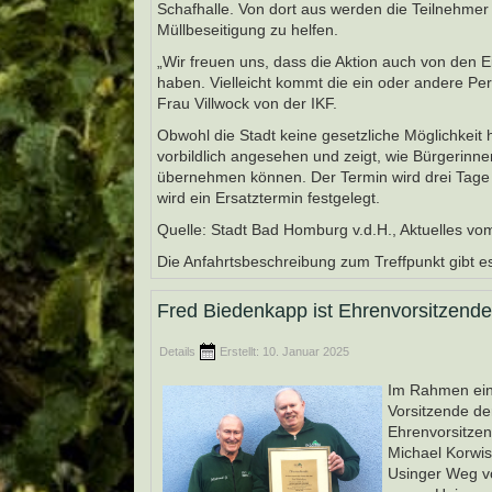
Schafhalle. Von dort aus werden die Teilnehme
Müllbeseitigung zu helfen.
„Wir freuen uns, dass die Aktion auch von den 
haben. Vielleicht kommt die ein oder andere Pers
Frau Villwock von der IKF.
Obwohl die Stadt keine gesetzliche Möglichkeit 
vorbildlich angesehen und zeigt, wie Bürgerinn
übernehmen können. Der Termin wird drei Tage v
wird ein Ersatztermin festgelegt.
Quelle: Stadt Bad Homburg v.d.H., Aktuelles vo
Die Anfahrtsbeschreibung zum Treffpunkt gibt 
Fred Biedenkapp ist Ehrenvorsitzende
Details
Erstellt: 10. Januar 2025
Im Rahmen ein
Vorsitzende de
Ehrenvorsitzen
Michael Korwis
Usinger Weg vo