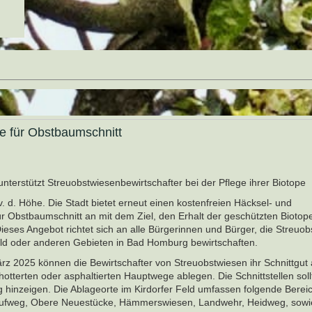
ce für Obstbaumschnitt
terstützt Streuobstwiesenbewirtschafter bei der Pflege ihrer Biotope
 d. Höhe. Die Stadt bietet erneut einen kostenfreien Häcksel- und
ür Obstbaumschnitt an mit dem Ziel, den Erhalt der geschützten Biotop
Dieses Angebot richtet sich an alle Bürgerinnen und Bürger, die Streuo
eld oder anderen Gebieten in Bad Homburg bewirtschaften.
rz 2025 können die Bewirtschafter von Streuobstwiesen ihr Schnittgut
otterten oder asphaltierten Hauptwege ablegen. Die Schnittstellen soll
hinzeigen. Die Ablageorte im Kirdorfer Feld umfassen folgende Berei
laufweg, Obere Neuestücke, Hämmerswiesen, Landwehr, Heidweg, sowi