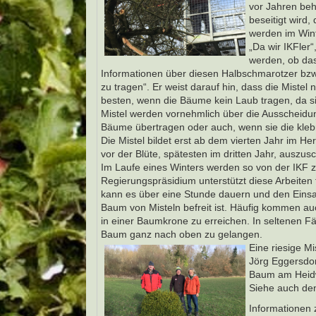
vor Jahren beha
beseitigt wird
werden im Wint
„Da wir IKFler
werden, ob das
Informationen über diesen Halbschmarotzer bzw. 
zu tragen“. Er weist darauf hin, dass die Miste
besten, wenn die Bäume kein Laub tragen, da s
Mistel werden vornehmlich über die Ausscheidun
Bäume übertragen oder auch, wenn sie die klebr
Die Mistel bildet erst ab dem vierten Jahr im He
vor der Blüte, spätesten im dritten Jahr, auszus
Im Laufe eines Winters werden so von der IKF 
Regierungspräsidium unterstützt diese Arbeiten 
kann es über eine Stunde dauern und den Einsatz
Baum von Misteln befreit ist. Häufig kommen au
in einer Baumkrone zu erreichen. In seltenen Fä
Baum ganz nach oben zu gelangen.
Eine riesige M
Jörg Eggersdo
Baum am Heidw
Siehe auch den
Informationen 