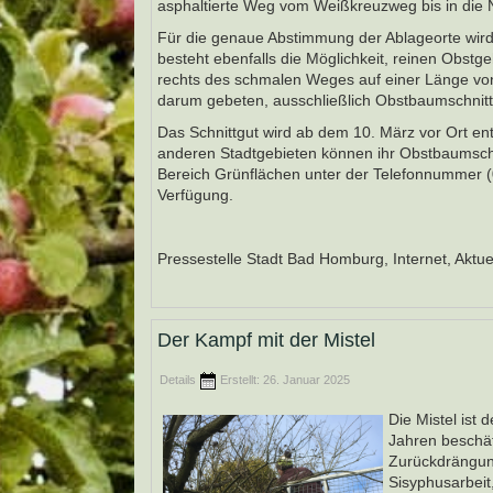
asphaltierte Weg vom Weißkreuzweg bis in die 
Für die genaue Abstimmung der Ablageorte wird
besteht ebenfalls die Möglichkeit, reinen Obstge
rechts des schmalen Weges auf einer Länge von 
darum gebeten, ausschließlich Obstbaumschnitt
Das Schnittgut wird ab dem 10. März vor Ort en
anderen Stadtgebieten können ihr Obstbaumschn
Bereich Grünflächen unter der Telefonnummer 
Verfügung.
Pressestelle Stadt Bad Homburg, Internet, Aktu
Der Kampf mit der Mistel
Details
Erstellt: 26. Januar 2025
Die Mistel ist 
Jahren beschäf
Zurückdrängung
Sisyphusarbeit,