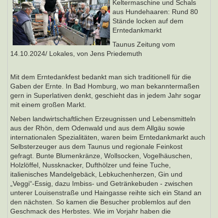
Keltermaschine und Schals
aus Hundehaaren: Rund 80
Stände locken auf dem
Erntedankmarkt
Taunus Zeitung vom
14.10.2024/ Lokales, von Jens Priedemuth
Mit dem Erntedankfest bedankt man sich traditionell für die
Gaben der Ernte. In Bad Homburg, wo man bekanntermaßen
gern in Superlativen denkt, geschieht das in jedem Jahr sogar
mit einem großen Markt.
Neben landwirtschaftlichen Erzeugnissen und Lebensmitteln
aus der Rhön, dem Odenwald und aus dem Allgäu sowie
internationalen Spezialitäten, waren beim Erntedankmarkt auch
Selbsterzeuger aus dem Taunus und regionale Feinkost
gefragt. Bunte Blumenkränze, Wollsocken, Vogelhäuschen,
Holzlöffel, Nussknacker, Dufthölzer und feine Tuche,
italienisches Mandelgebäck, Lebkuchenherzen, Gin und
„Veggi“-Essig, dazu Imbiss- und Getränkebuden - zwischen
unterer Louisenstraße und Haingasse reihte sich ein Stand an
den nächsten. So kamen die Besucher problemlos auf den
Geschmack des Herbstes. Wie im Vorjahr haben die