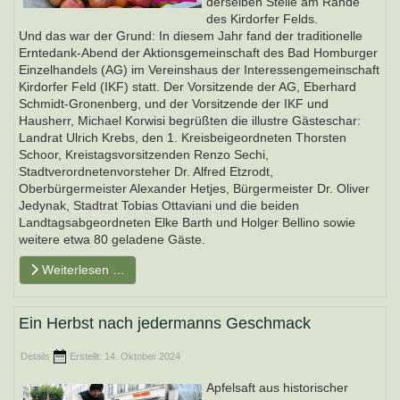
derselben Stelle am Rande
des Kirdorfer Felds.
Und das war der Grund: In diesem Jahr fand der traditionelle
Erntedank-Abend der Aktionsgemeinschaft des Bad Homburger
Einzelhandels (AG) im Vereinshaus der Interessengemeinschaft
Kirdorfer Feld (IKF) statt. Der Vorsitzende der AG, Eberhard
Schmidt-Gronenberg, und der Vorsitzende der IKF und
Hausherr, Michael Korwisi begrüßten die illustre Gästeschar:
Landrat Ulrich Krebs, den 1. Kreisbeigeordneten Thorsten
Schoor, Kreistagsvorsitzenden Renzo Sechi,
Stadtverordnetenvorsteher Dr. Alfred Etzrodt,
Oberbürgermeister Alexander Hetjes, Bürgermeister Dr. Oliver
Jedynak, Stadtrat Tobias Ottaviani und die beiden
Landtagsabgeordneten Elke Barth und Holger Bellino sowie
weitere etwa 80 geladene Gäste.
Weiterlesen …
Ein Herbst nach jedermanns Geschmack
Details
Erstellt: 14. Oktober 2024
Apfelsaft aus historischer